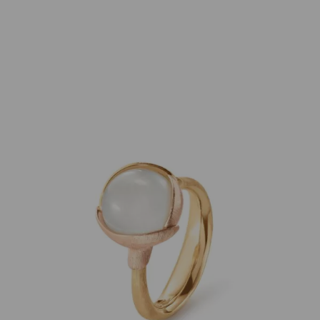
Ole Lynggaard
Ring Lotus no.2 Mondstein
4.700,00
€