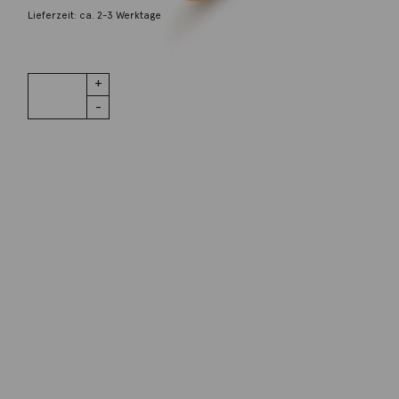
Lieferzeit: ca. 2-3 Werktage
1 vorrätig
Ring Lotus
IN DEN WARENKORB
no.2
Mondstein
Menge
Wunschliste
Zur Wunschliste hinzufügen
Wie funktioniert die Wunschliste?
Artikelnummer:
A2651-406
Kategorie:
Ring
Beschreibung