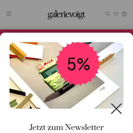
Alles im Online Store gibt es bei uns und ist sofort
Versandfertig! 5% Bei Newsletteranmeldung.
Start
/
Schmuck
/
Ring
/ Ring Lotus no.2 Mondstein
Jetzt zum Newsletter