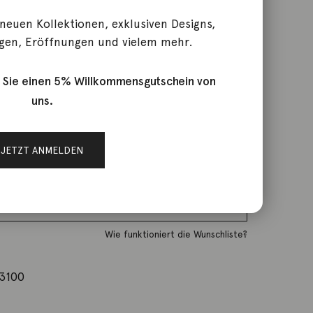
 neuen Kollektionen, exklusiven Designs,
gen, Eröffnungen und vielem mehr.
reis war: 439,00 €
rktage
st: 329,00 €.
 Sie einen 5% Willkommensgutschein von
uns.
IN DEN WARENKORB
JETZT ANMELDEN
Wunschliste
Zur Wunschliste hinzufügen
Wie funktioniert die Wunschliste?
3100