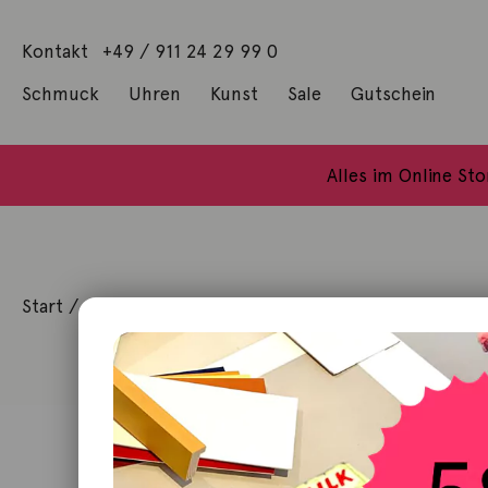
Kontakt
+49 / 911 24 29 99 0
Schmuck
Uhren
Kunst
Sale
Gutschein
Anhänger mit Diamanten
Geschenke / Artshop
Alle Küns
Baumgärtel, Thoma
Gill, James Francis
Alles im Online St
Start
/
Schmuck
/
Ring
/ Ring 925 Silber goldplattiert