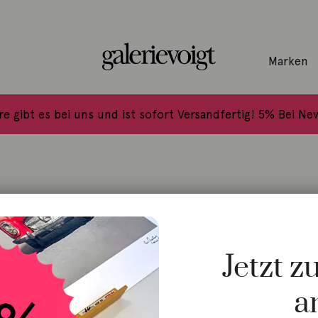
Marken
tlerInnen
s
Georg Spreng
Lauterjung, Michael
Petschat, Ralph-J.
Schemmann, Jörg
Ole Lynggaard
Tamara Comolli
PopUp GalerieVoigt
ore gibt es bei uns und ist sofort Versandfertig! 5% Bei N
Jetzt 
Individuelle Marken
Angebot!
a
Ring 925 Si