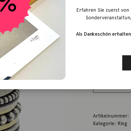
Erfahren Sie zuerst von
439,00
€
Sonderveranstaltun
Ursprünglicher P
329,00
€
Lieferzeit: ca. 2-3 We
Aktueller Preis i
1 vorrätig
Als Dankeschön erhalten
Ring 925
Silber
goldplattiert
Menge
Artikelnummer:
Kategorie:
Ring