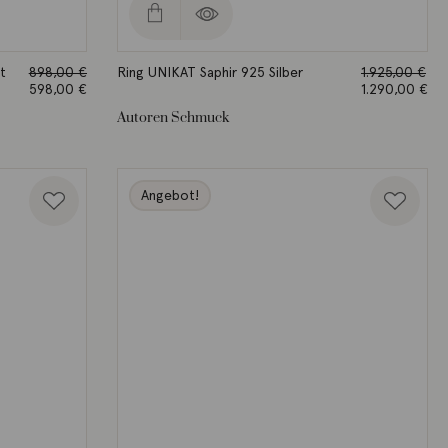
t
898,00
€
Ring UNIKAT Saphir 925 Silber
1.925,00
€
Ursprünglicher
598,00
€
Ursprüngliche
1.290,00
€
Preis
Aktueller
Preis war:
Aktueller
Autoren Schmuck
war:
Preis ist:
1.925,00 €
Preis ist:
898,00 €
598,00 €.
1.290,00 €.
Angebot!