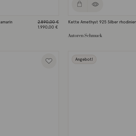
amarin
2.890,00
€
Kette Amethyst 925 Silber rhodinier
Ursprünglicher
1.990,00
€
Preis war:
Aktueller
Autoren Schmuck
2.890,00 €
Preis ist:
1.990,00 €.
Angebot!