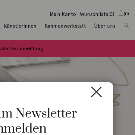
Mein Konto
Wunschliste
(0)
0
KünstlerInnen
Rahmenwerkstatt
Über uns
ewsletteranmeldung.
zum Newsletter
nmelden