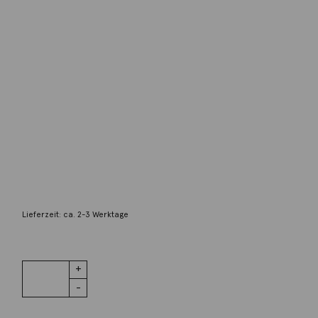
Autoren Schmuck
Ring Aquamarin 925 Silber
2.800,00
€
Lieferzeit: ca. 2-3 Werktage
1 vorrätig
Ring
IN DEN WARENKORB
Aquamarin
925 Silber
Menge