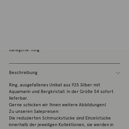
Wunschliste
Zur Wunschliste hinzufügen
Wie funktioniert die Wunschliste?
Artikelnummer:
2001/H27
Kategorie:
Ring
Beschreibung
Ring, ausgefallenes Unikat aus 925 Silber mit
Aquamarin und Bergkristall. In der Größe 54 sofort
lieferbar.
Gerne schicken wir Ihnen weitere Abbildungen!
Zu unseren Salepreisen:
Die reduzierten Schmuckstücke sind Einzelstücke
innerhalb der jeweiligen Kollektionen, sie werden in