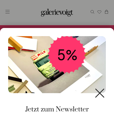
Alles im Online Store gibt es bei uns und ist sofort
Versandfertig! 5% Bei Newsletteranmeldung.
Start
/
Schmuck
/
Ring
/ Ring Aquamarin 925 Silber
Jetzt zum Newsletter