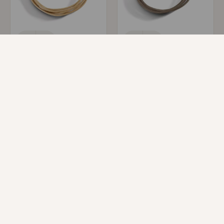
Farbige Schnur Beige
17,00
€
Kordel Taupe dick Silber Siegel
17,00
€
Dodo
Dodo