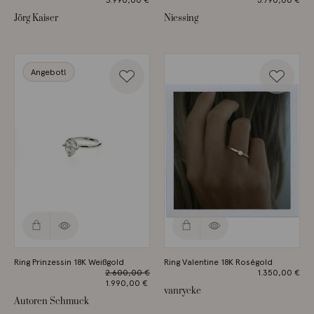
Preis war:
Aktueller
Jörg Kaiser
Niessing
4.860,00 €
Preis ist:
3.990,00 €.
Angebot!
Ring Prinzessin 18K Weißgold
Ring Valentine 18K Roségold
2.600,00
€
1.350,00
€
Ursprünglicher
1.990,00
€
vanrycke
Preis war:
Aktueller
Autoren Schmuck
2.600,00 €
Preis ist: