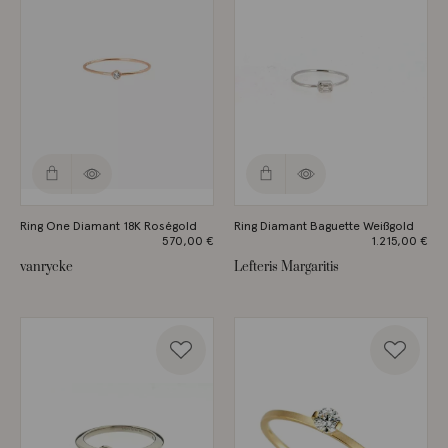
Ring One Diamant 18K Roségold
Ring Diamant Baguette Weißgold
570,00
€
1.215,00
€
vanrycke
Lefteris Margaritis