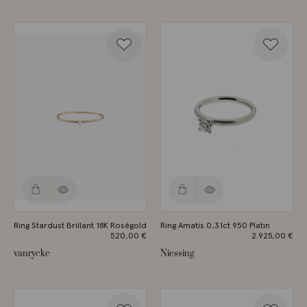
1.990,00 €.
Ring Stardust Brillant 18K Roségold
Ring Amatis 0,31ct 950 Platin
520,00
€
2.925,00
€
vanrycke
Niessing