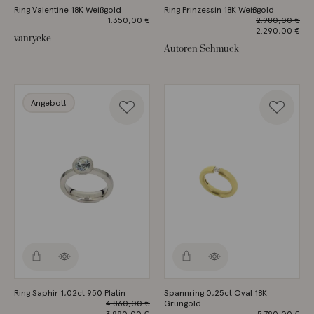
Ring Valentine 18K Weißgold
Ring Prinzessin 18K Weißgold
1.350,00
€
2.980,00
€
Ursprüngliche
2.290,00
€
vanrycke
Preis war:
Aktueller
Autoren Schmuck
2.980,00 €
Preis ist:
2.290,00 €.
Angebot!
Ring Saphir 1,02ct 950 Platin
Spannring 0,25ct Oval 18K
4.860,00
€
Grüngold
Ursprünglicher
3.990,00
€
5.790,00
€