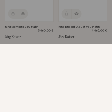
Ring Memoire 950 Platin
Ring Brillant 0,50ct 950 Platin
3.460,00
€
4.465,00
€
Jörg Kaiser
Jörg Kaiser