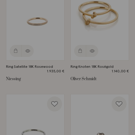
Ring Satellite 18K Rosewood
Ring Knoten 18K Roségold
1.935,00
€
1.140,00
€
Niessing
Oliver Schmidt