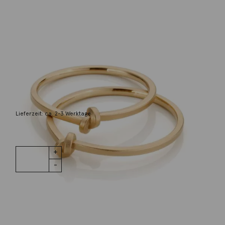
Oliver Schmidt
Ring Knoten 18K Roségold
1.140,00
€
Lieferzeit: ca. 2-3 Werktage
1 vorrätig
Ring Knoten
IN DEN WARENKORB
18K Roségold
Menge
Wunschliste
Zur Wunschliste hinzufügen