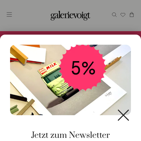
Alles im Online Store gibt es bei uns und ist sofort
Versandfertig! 5% Bei Newsletteranmeldung.
Start
/
Schmuck
/
Verlobungsring
/ Ring Knoten 18K
Roségold
Jetzt zum Newsletter