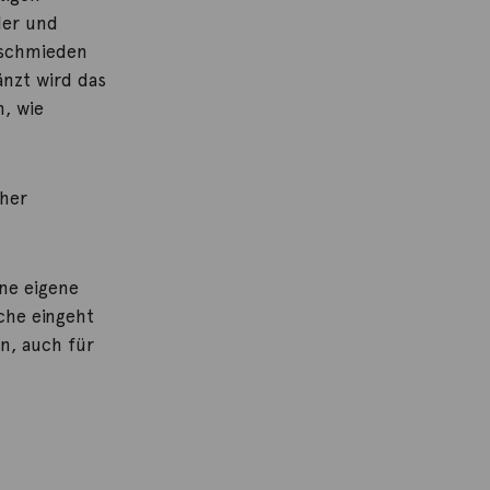
ler und
dschmieden
änzt wird das
, wie
cher
ine eigene
che eingeht
n, auch für