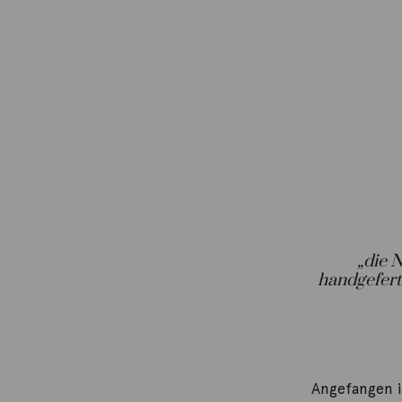
„die 
handgefer
Angefangen im