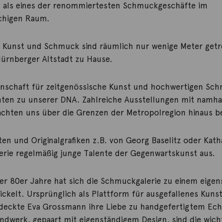
 als eines der renommiertesten Schmuckgeschäfte im
chigen Raum.
 Kunst und Schmuck sind räumlich nur wenige Meter getr
ürnberger Altstadt zu Hause.
nschaft für zeitgenössische Kunst und hochwertigen Sc
nten zu unserer DNA. Zahlreiche Ausstellungen mit namh
chten uns über die Grenzen der Metropolregion hinaus b
en und Originalgrafiken z.B. von Georg Baselitz oder Kath
alerie regelmäßig junge Talente der Gegenwartskunst aus.
der 80er Jahre hat sich die Schmuckgalerie zu einem eige
ickelt. Ursprünglich als Plattform für ausgefallenes Kun
tdeckte Eva Grossmann ihre Liebe zu handgefertigtem Ec
ndwerk, gepaart mit eigenständigem Design, sind die wich