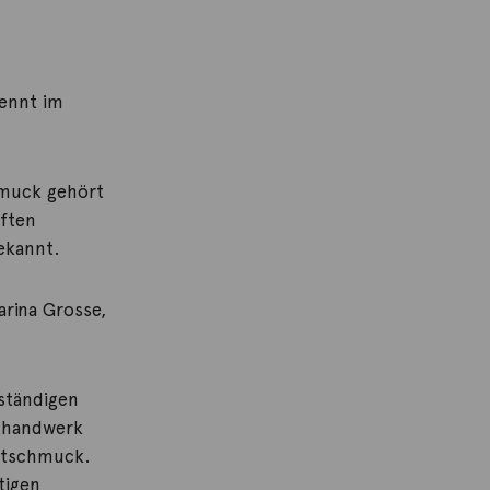
ennt im
hmuck gehört
aften
ekannt.
arina Grosse,
nständigen
sthandwerk
htschmuck.
tigen