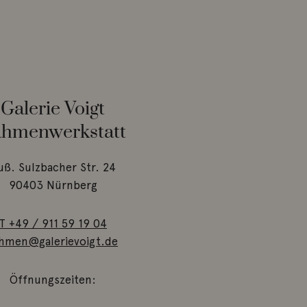
Galerie Voigt
hmenwerkstatt
uß. Sulzbacher Str. 24
90403 Nürnberg
T +49 / 911 59 19 04
hmen@galerievoigt.de
Öffnungszeiten: