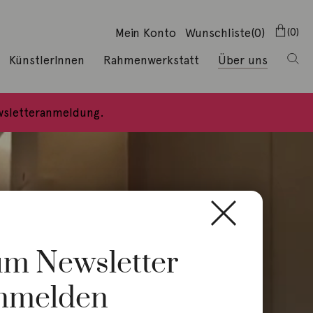
Mein Konto
Wunschliste
(0)
0
KünstlerInnen
Rahmenwerkstatt
Über uns
ewsletteranmeldung.
zum Newsletter
nmelden