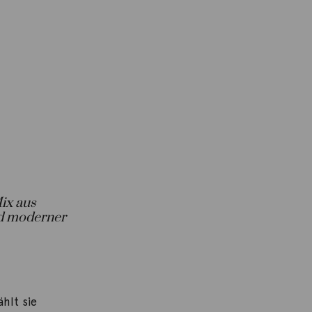
ix aus
d moderner
hlt sie