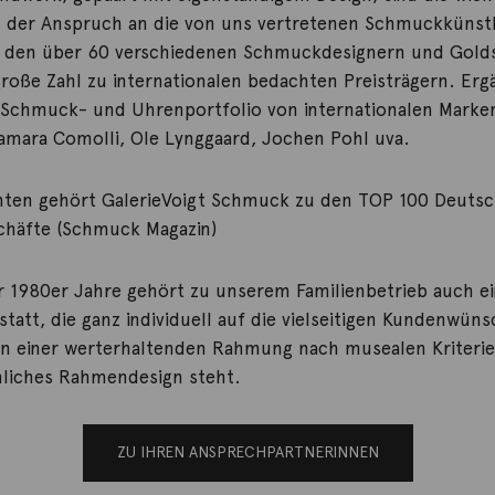
d der Anspruch an die von uns vertretenen Schmuckkünst
ei den über 60 verschiedenen Schmuckdesignern und Gol
große Zahl zu internationalen bedachten Preisträgern. Erg
Schmuck- und Uhrenportfolio von internationalen Marken
amara Comolli, Ole Lynggaard, Jochen Pohl uva.
nten gehört GalerieVoigt Schmuck zu den TOP 100 Deuts
häfte (Schmuck Magazin)
er 1980er Jahre gehört zu unserem Familienbetrieb auch e
att, die ganz individuell auf die vielseitigen Kundenwüns
n einer werterhaltenden Rahmung nach musealen Kriterie
liches Rahmendesign steht.
ZU IHREN ANSPRECHPARTNERINNEN