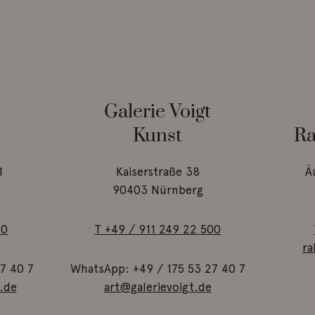
Galerie Voigt
Kunst
Ra
1
Kaiserstraße 38
Ä
90403 Nürnberg
 0
T +49 / 911 249 22 5
00
ra
7 40 7
WhatsApp: +49 / 175 53 27 40 7
.de
art@galerievoigt.de