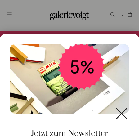
Alles im Online Store gibt es bei uns und ist sofort
Versandfertig! 5% Bei Newsletteranmeldung.
Start
/
Schmuck
/
Verlobungsring
/ Ring Solitär 0,20ct
Brillant 18K
Jetzt zum Newsletter