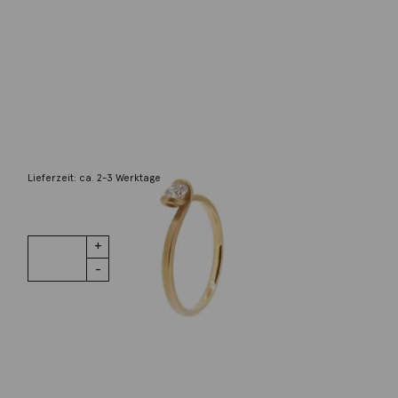
Oliver Schmidt
Ring Solitär 0,20ct Brillant 18K
2.545,00
€
Lieferzeit: ca. 2-3 Werktage
1 vorrätig
Ring Solitär
IN DEN WARENKORB
0,20ct
Brillant 18K
Menge
Wunschliste
Zur Wunschliste hinzufügen
Wie funktioniert die Wunschliste?