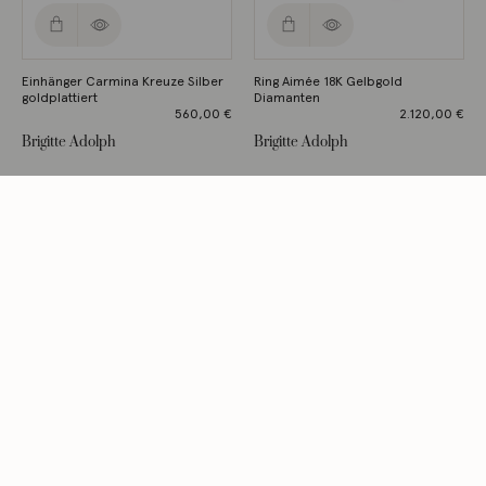
Einhänger Carmina Kreuze Silber
Ring Aimée 18K Gelbgold
goldplattiert
Diamanten
560,00
€
2.120,00
€
Brigitte Adolph
Brigitte Adolph