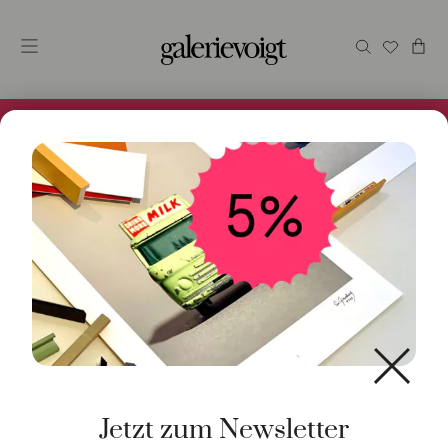
Alles im Online Store gibt es bei uns und ist sofort
Versandfertig! 5% Bei Newsletteranmeldung.
Start
/
Schmuck
/
Kordel
/ Kordel Royal Blau dünn
Cotton Silber Siegel
Jetzt zum Newsletter