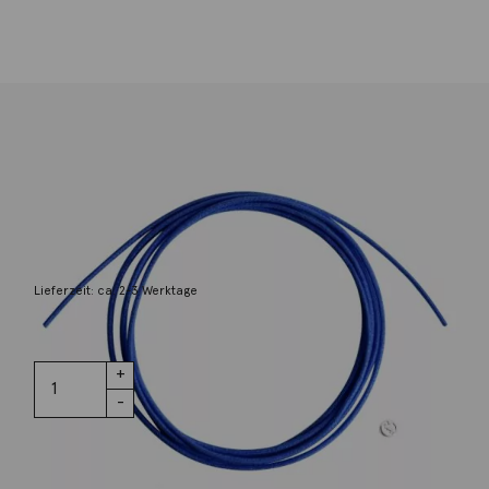
Dodo
Kordel Royal Blau dünn Cotton Silber
Siegel
17,00
€
Lieferzeit: ca. 2-3 Werktage
2 vorrätig
Kordel Royal
IN DEN WARENKORB
Blau dünn
Cotton
Silber Siegel
Menge
Wunschliste