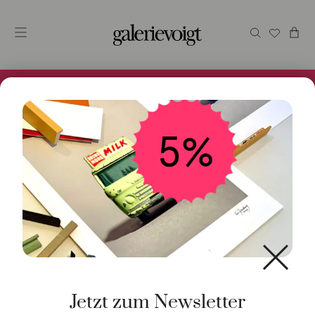
Alles im Online Store gibt es bei uns und ist sofort
Versandfertig! 5% Bei Newsletteranmeldung.
Start
/
Schmuck
/
Ring
/ Ring Lotus no.2 Karneol
Jetzt zum Newsletter