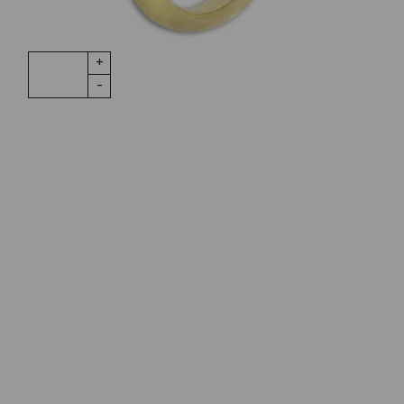
1 vorrätig
Ring Lotus
IN DEN WARENKORB
no.2 Karneol
Menge
Wunschliste
Zur Wunschliste hinzufügen
Wie funktioniert die Wunschliste?
Artikelnummer:
A2651-410
Kategorie:
Ring
Beschreibung
Entworfen von Charlotte Lynggaard. Der Lotus Ring,