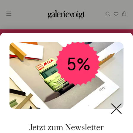
Alles im Online Store gibt es bei uns und ist sofort
Versandfertig! 5% Bei Newsletteranmeldung.
Start
/
Schmuck
/
Halsschmuck
/ Steinkette Türkis
Mondstein Aquamarin
Jetzt zum Newsletter