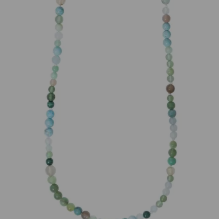
Wie funktioniert die Wunschliste?
Artikelnummer:
D9985-001
Kategorie:
Halsschmuck
Beschreibung
Steinkette mit einem Mix aus Aquamarin, Chrysopras,
mondstein, Malachit, Serpentin und Türkis Perlen 6-
8mm, Länge 90cm, ohne Schliesse.
Eigenschaften
Versand und Lieferung