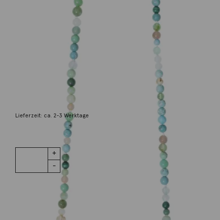
Ole Lynggaard
Steinkette Türkis Mondstein Aquamarin
1.400,00
€
Lieferzeit: ca. 2-3 Werktage
1 vorrätig
Steinkette
IN DEN WARENKORB
Türkis
Mondstein
Aquamarin
Menge
Wunschliste
Zur Wunschliste hinzufügen