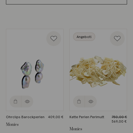
Angebot!
Ohrclips Barockperlen
409,00
€
Kette Perlen Perlmutt
750,00
€
Ursprünglich
569,00
€
Monies
Preis
Aktueller
Monies
war:
Preis ist: