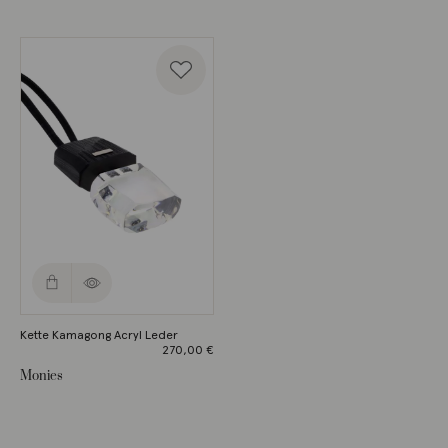
750,00 €
569,00 €.
Kette Kamagong Acryl Leder
270,00
€
Monies