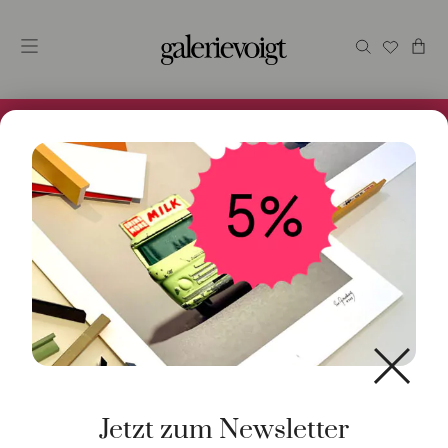
Alles im Online Store gibt es bei uns und ist sofort
Versandfertig! 5% Bei Newsletteranmeldung.
Start
/
Schmuck
/
Ring
/ Ring Gypsy Band Classic
Gelbgold
Jetzt zum Newsletter