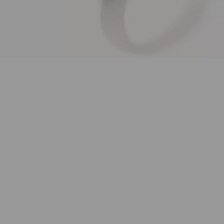
Wie funktioniert die Wunschliste?
Artikelnummer:
R-Gyp-B-Cl-yg
Kategorie:
Ring
Beschreibung
Ring Gypsy Classic Bandring mit 0,1ct Diamanten G-si
in 18K Gelbgold.
Der Ring hat eine Breite von 3mm und ist sofort
verfügbar in der Ringgröße 54. Letztes Exemplar.
Eigenschaften
Versand und Lieferung