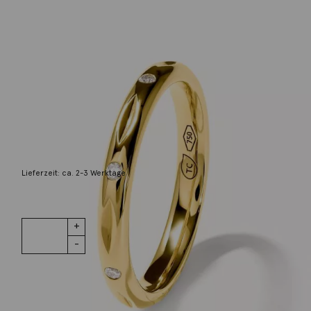
Tamara Comolli
Ring Gypsy Band Classic Gelbgold
1.950,00
€
Lieferzeit: ca. 2-3 Werktage
1 vorrätig
Ring Gypsy
IN DEN WARENKORB
Band Classic
Gelbgold
Menge
Wunschliste
Zur Wunschliste hinzufügen