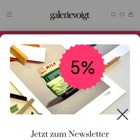
Alles im Online Store gibt es bei uns und ist sofort
Versandfertig! 5% Bei Newsletteranmeldung.
Start
/
Schmuck
/
Halsschmuck
/ Kette Belcher 2mm
18K Gelbgold 60cm
Jetzt zum Newsletter