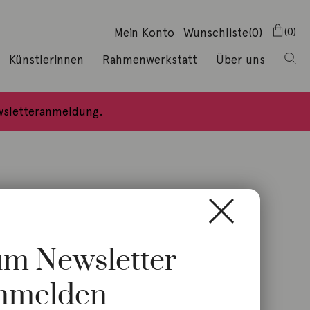
Mein Konto
Wunschliste
(0)
0
KünstlerInnen
Rahmenwerkstatt
Über uns
ewsletteranmeldung.
zum Newsletter
nmelden