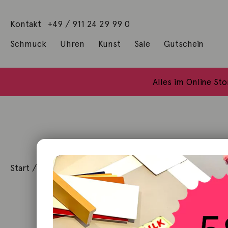
Kontakt
+49 / 911 24 29 99 0
Schmuck
Uhren
Kunst
Sale
Gutschein
Anhänger mit Diamanten
Geschenke / Artshop
Alle Küns
Baumgärtel, Thoma
Gill, James Francis
Alles im Online St
Start
/
Schmuck
/
Halsschmuck
/ Kette Belcher 90cm