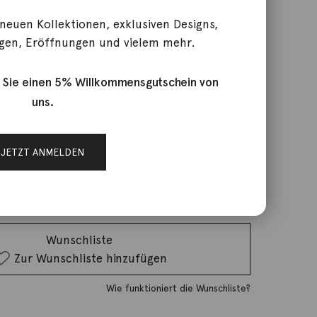
 neuen Kollektionen, exklusiven Designs,
gen, Eröffnungen und vielem mehr.
cher 90cm 18K Gelbgold
 Sie einen 5% Willkommensgutschein von
uns.
rktage
JETZT ANMELDEN
IN DEN WARENKORB
Wunschliste
Zur Wunschliste hinzufügen
Wie funktioniert die Wunschliste?