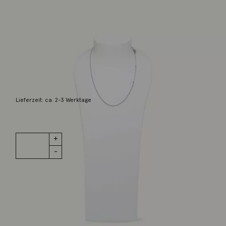
Tamara Comolli
Halskette Achter 2mm 18K Weißgold 51cm
2.100,00
€
Lieferzeit: ca. 2-3 Werktage
1 vorrätig
Halskette
IN DEN WARENKORB
Achter 2mm
18K Weißgold
51cm Menge
Wunschliste
Zur Wunschliste hinzufügen
Wie funktioniert die Wunschliste?