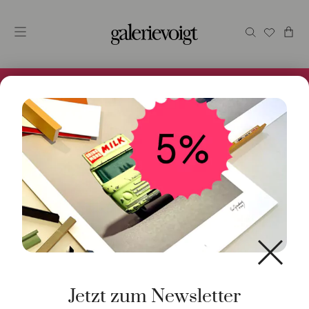
Alles im Online Store gibt es bei uns und ist sofort
Versandfertig! 5% Bei Newsletteranmeldung.
Start
/
Schmuck
/
Halsschmuck
/ Halskette Achter
2mm 18K Weißgold 51cm
Jetzt zum Newsletter