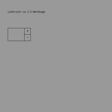
235,00
€
Lieferzeit: ca. 2-3 Werktage
1 vorrätig
Ankerkette
IN DEN WARENKORB
85cm 1,8mm
925 Silber
Menge
Wunschliste
Zur Wunschliste hinzufügen
Wie funktioniert die Wunschliste?
Artikelnummer:
115henk04-7
Kategorie:
Halsschmuck
Beschreibung