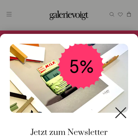
Alles im Online Store gibt es bei uns und ist sofort
Versandfertig! 5% Bei Newsletteranmeldung.
Start
/
Schmuck
/
Halsschmuck
/ Ankerkette 85cm
1,8mm 925 Silber
Jetzt zum Newsletter