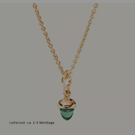
Tamara Comolli
Anhänger MiniMikado Turmalin grün 18K
Roségold
930,00
€
Lieferzeit: ca. 2-3 Werktage
1 vorrätig