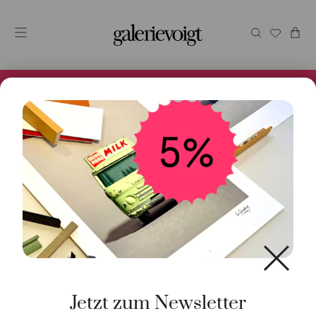
Alles im Online Store gibt es bei uns und ist sofort
Versandfertig! 5% Bei Newsletteranmeldung.
Start
/
Schmuck
/
Anhänger
/ Anhänger MiniMikado
Turmalin grün 18K Roségold
Jetzt zum Newsletter