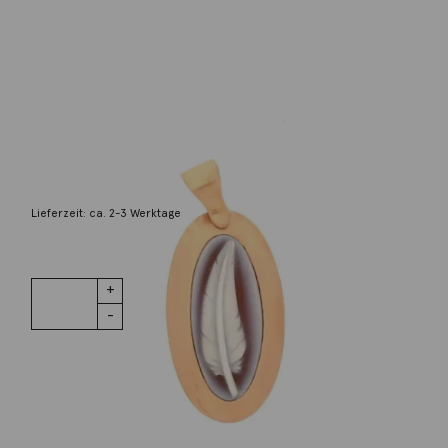
Pe Giers
Anhänger Feder 18K Rotgold
2.890,00
€
Lieferzeit: ca. 2-3 Werktage
1 vorrätig
Anhänger
IN DEN WARENKORB
Feder 18K
Rotgold
Menge
Wunschliste
Zur Wunschliste hinzufügen