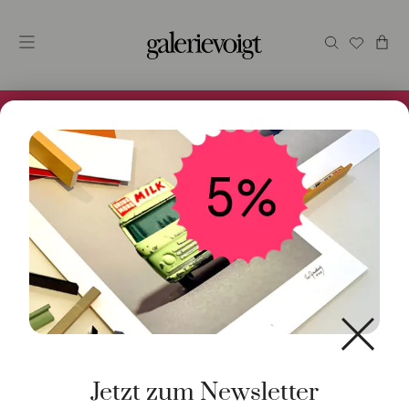
Alles im Online Store gibt es bei uns und ist sofort
Versandfertig! 5% Bei Newsletteranmeldung.
Start
/
Schmuck
/
Anhänger
/ Anhänger Feder 18K
Rotgold
Jetzt zum Newsletter