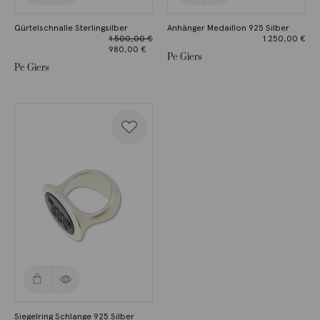
Gürtelschnalle Sterlingsilber
Anhänger Medaillon 925 Silber
1.500,00
€
1.250,00
€
Ursprünglicher
980,00
€
Pe Giers
Preis war:
Aktueller
Pe Giers
1.500,00 €
Preis ist:
980,00 €.
Siegelring Schlange 925 Silber