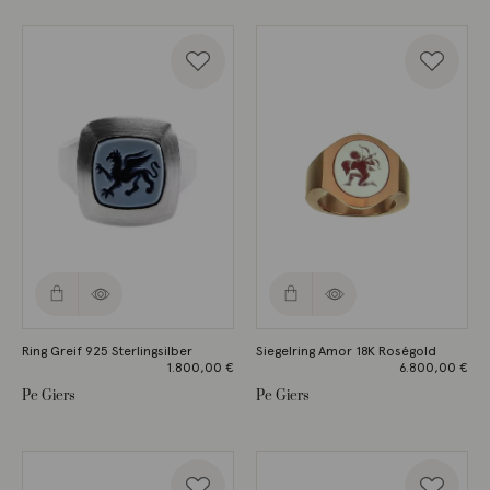
Ring Greif 925 Sterlingsilber
Siegelring Amor 18K Roségold
1.800,00
€
6.800,00
€
Pe Giers
Pe Giers