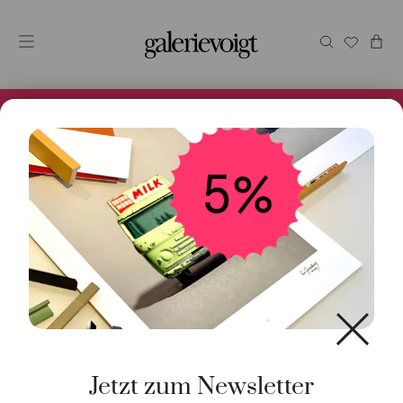
Alles im Online Store gibt es bei uns und ist sofort
Versandfertig! 5% Bei Newsletteranmeldung.
Start
/
Schmuck
/
Anhänger
/ Anhänger 18K RG Audrey
Rauchquarz
Jetzt zum Newsletter