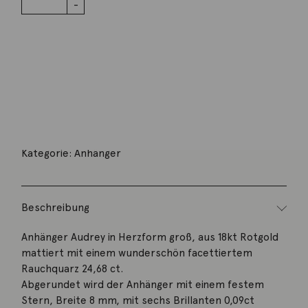
18K RG
Audrey
Rauchquarz
Menge
Wunschliste
Zur Wunschliste hinzufügen
Wie funktioniert die Wunschliste?
Artikelnummer:
207schr03-9.1
Kategorie:
Anhänger
Beschreibung
Anhänger Audrey in Herzform groß, aus 18kt Rotgold
mattiert mit einem wunderschön facettiertem
Rauchquarz 24,68 ct.
Abgerundet wird der Anhänger mit einem festem
Stern, Breite 8 mm, mit sechs Brillanten 0,09ct