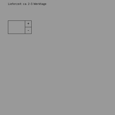
Lieferzeit: ca. 2-3 Werktage
1 vorrätig
Anhänger
IN DEN WARENKORB
Blub 10mm
Amethyst
950 Platin
Menge
Wunschliste
Zur Wunschliste hinzufügen
Wie funktioniert die Wunschliste?
Artikelnummer:
207spre05-F3
Kategorie:
Anhänger
Beschreibung