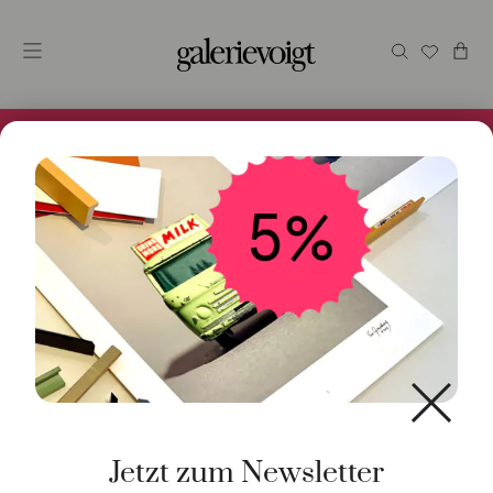
Alles im Online Store gibt es bei uns und ist sofort
Versandfertig! 5% Bei Newsletteranmeldung.
Start
/
Schmuck
/
Anhänger
/ Anhänger Blub 10mm
Amethyst 950 Platin
Jetzt zum Newsletter