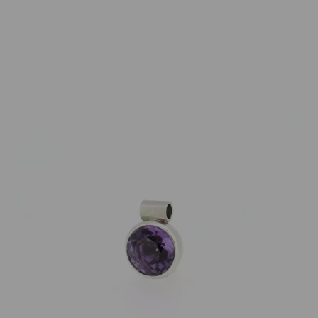
Georg Spreng
Anhänger Blub 10mm Amethyst 950
Platin
2.990,00
€