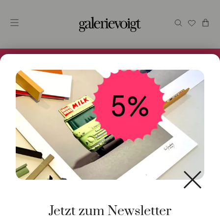
Alles im Online Store gibt es bei uns und ist sofort
Versandfertig! 5% Bei Newsletteranmeldung.
Start
/
Schmuck
/
Ring
/ Ring Griff 18K Weißgold mit
Brillanten
Jetzt zum Newsletter