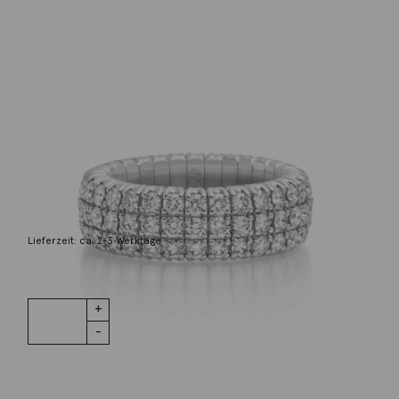
Scheffel
Ring Griff 18K Weißgold mit Brillanten
10.180,00
€
Lieferzeit: ca. 2-3 Werktage
1 vorrätig
Ring Griff 18K
IN DEN WARENKORB
Weißgold mit
Brillanten
Menge
Wunschliste