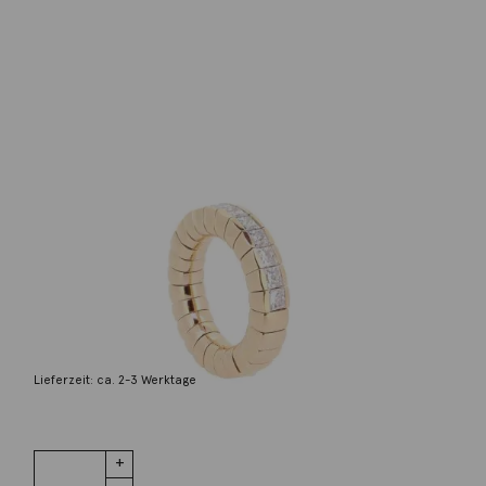
Scheffel
Ring Stretch Princess Brillanten 18kt
Roségold
15.990,00
€
Lieferzeit: ca. 2-3 Werktage
1 vorrätig
Ring Stretch
IN DEN WARENKORB