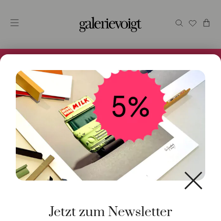
Alles im Online Store gibt es bei uns und ist sofort
Versandfertig! 5% Bei Newsletteranmeldung.
Start
/
Schmuck
/
Ring
/ Ring Stretch Princess Brillanten
18kt Roségold
Jetzt zum Newsletter