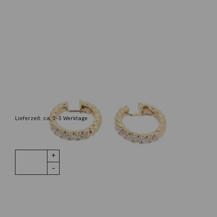
Scheffel
Creolen Coronet Brillanten 18K Roségold
6.880,00
€
Lieferzeit: ca. 2-3 Werktage
1 vorrätig
Creolen
IN DEN WARENKORB
Coronet
Brillanten
18K Roségold
Menge
Wunschliste
Zur Wunschliste hinzufügen