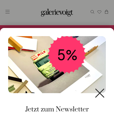
Alles im Online Store gibt es bei uns und ist sofort
Versandfertig! 5% Bei Newsletteranmeldung.
Start
/
Schmuck
/
Ohrschmuck
/ Creolen Coronet
Brillanten 18K Roségold
Jetzt zum Newsletter