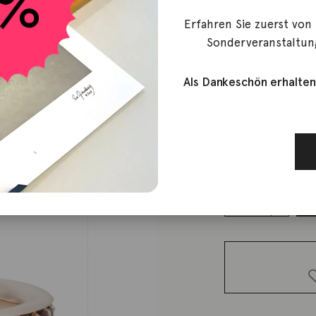
Erfahren Sie zuerst von
Bron
Sonderveranstaltun
Ring Stax 
Als Dankeschön erhalten
4.450,00
€
Lieferzeit: ca. 2-3 We
1 vorrätig
Ring Stax
Saphir pink
Menge