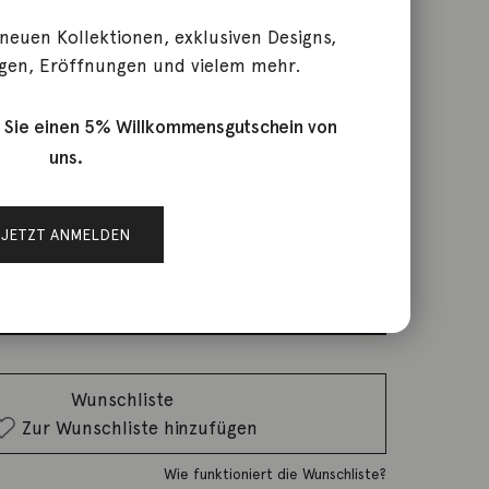
 neuen Kollektionen, exklusiven Designs,
gen, Eröffnungen und vielem mehr.
Saphir pink
 Sie einen 5% Willkommensgutschein von
uns.
rktage
JETZT ANMELDEN
IN DEN WARENKORB
Wunschliste
Zur Wunschliste hinzufügen
Wie funktioniert die Wunschliste?