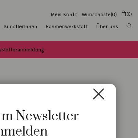
Mein Konto
Wunschliste
(0)
0
KünstlerInnen
Rahmenwerkstatt
Über uns
ewsletteranmeldung.
zum Newsletter
nmelden