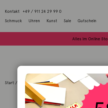
Kontakt
+49 / 911 24 29 99 0
Schmuck
Uhren
Kunst
Sale
Gutschein
Anhänger mit Diamanten
Geschenke / Artshop
Alle Küns
Baumgärtel, Thoma
Gill, James Francis
Alles im Online St
Start
/
Schmuck
/
Ring
/ Ring Stax Saphir pink