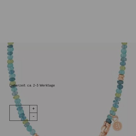
Bron
Edelsteinkette Mix Blau 18K Roségold
2.900,00
€
Lieferzeit: ca. 2-3 Werktage
1 vorrätig
Edelsteinkette
IN DEN WARENKORB
Mix Blau 18K
Roségold
Menge