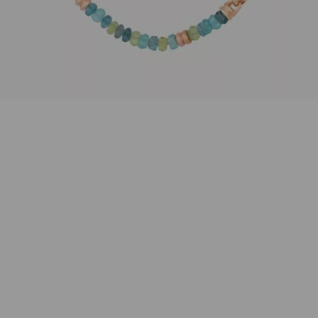
Wunschliste
Zur Wunschliste hinzufügen
Wie funktioniert die Wunschliste?
Artikelnummer:
8CR4417BLUE
Kategorie:
Halsschmuck
Beschreibung
Eine raffinierte Halskette aus London Blue Topas,
Apatit, Peridot und Kyanit in sehr harmonischen
Farben. Die Edelsteinkette ist 45cm lang mit 18K
Roségoldelementen und einem Karabinerverschluss.
Eigenschaften