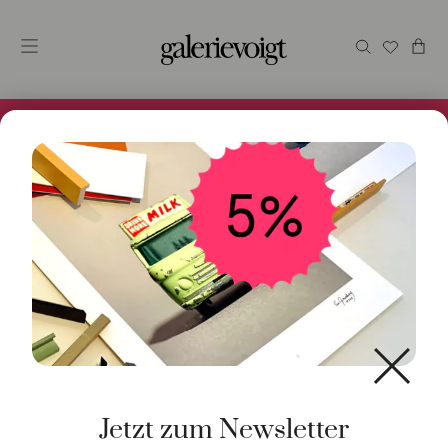
Alles im Online Store gibt es bei uns und ist sofort
Versandfertig! 5% Bei Newsletteranmeldung.
Start
/
Schmuck
/
Halsschmuck
/ Edelsteinkette Mix
Blau 18K Roségold
Jetzt zum Newsletter