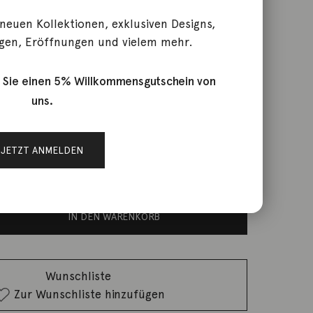
 neuen Kollektionen, exklusiven Designs,
gen, Eröffnungen und vielem mehr.
ing Stars 18K Gelbgold 7
 Sie einen 5% Willkommensgutschein von
uns.
JETZT ANMELDEN
rktage
IN DEN WARENKORB
Wunschliste
Zur Wunschliste hinzufügen