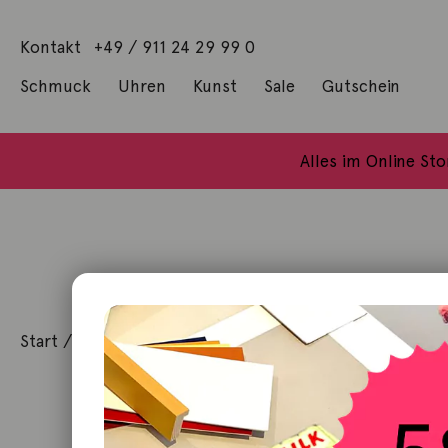
Kontakt
+49 / 911 24 29 99 0
Schmuck
Uhren
Kunst
Sale
Gutschein
Anhänger mit Diamanten
Geschenke / Artshop
Alle Küns
Baumgärtel, Thoma
Gill, James Francis
Alles im Online St
Start
/
Schmuck
/
Ring
/ Ring Shooting Stars 18K Gelbg