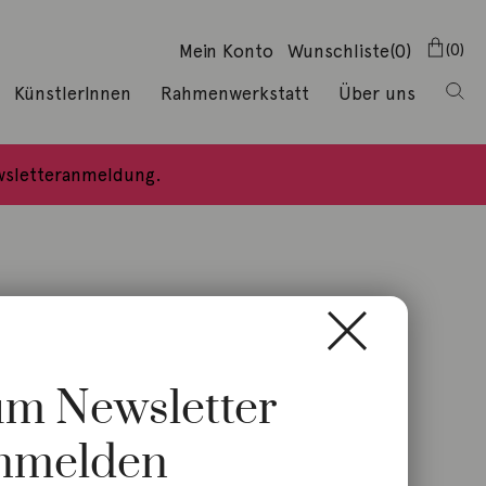
Mein Konto
Wunschliste
(0)
0
KünstlerInnen
Rahmenwerkstatt
Über uns
ewsletteranmeldung.
zum Newsletter
nmelden