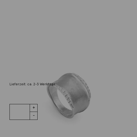
Marco Bicego
Ring Lunaria 18K Weißgold
3.350,00
€
Lieferzeit: ca. 2-3 Werktage
1 vorrätig
Ring Lunaria
IN DEN WARENKORB
18K Weißgold
Menge