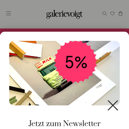
Alles im Online Store gibt es bei uns und ist sofort
Versandfertig! 5% Bei Newsletteranmeldung.
Start
/
Schmuck
/
Ring
/ Ring Lunaria 18K Weißgold
Jetzt zum Newsletter