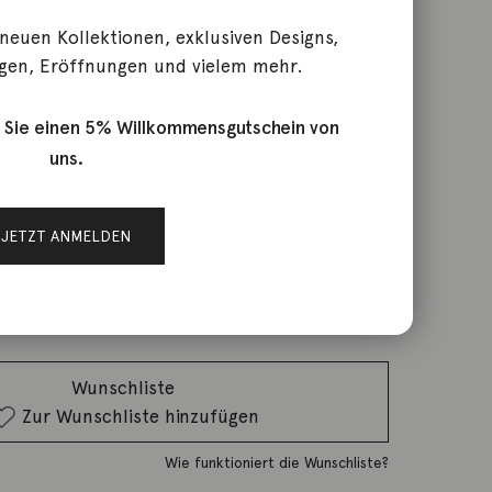
 neuen Kollektionen, exklusiven Designs,
gen, Eröffnungen und vielem mehr.
glia Diamanten 18K Gelbgold
 Sie einen 5% Willkommensgutschein von
uns.
rktage
JETZT ANMELDEN
IN DEN WARENKORB
Wunschliste
Zur Wunschliste hinzufügen
Wie funktioniert die Wunschliste?