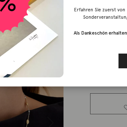
Erfahren Sie zuerst von
Marco Bicego
Sonderveranstaltun
Kette Sivi
Als Dankeschön erhalten
8.850,00
€
Lieferzeit: ca. 2-3 We
1 vorrätig
Kette
Siviglia
Diamanten
18K
Gelbgold
Menge