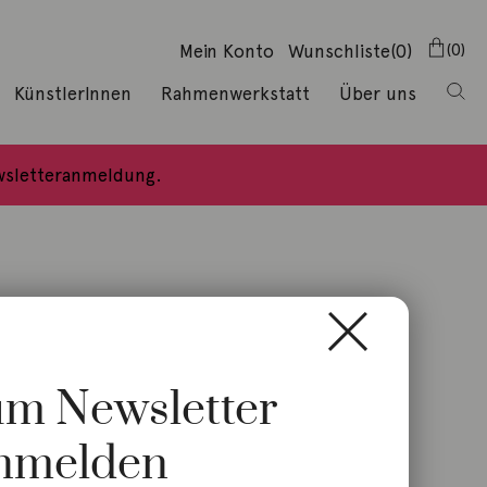
Mein Konto
Wunschliste
(0)
0
KünstlerInnen
Rahmenwerkstatt
Über uns
ewsletteranmeldung.
zum Newsletter
nmelden