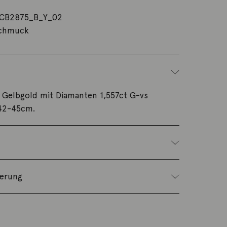
CB2875_B_Y_02
schmuck
8K Gelbgold mit Diamanten 1,557ct G-vs
 42-45cm.
ferung