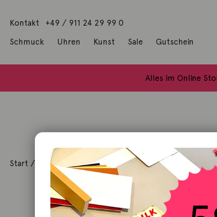
Kontakt
+49 / 911 24 29 99 0
Schmuck
Uhren
Kunst
Sale
Gutschein
Anhänger mit Diamanten
Geschenke / Artshop
Alle Küns
Baumgärtel, Thoma
Gill, James Francis
Alles im Online St
Start
/
Schmuck
/
Halsschmuck
/ Kette Siviglia Diama