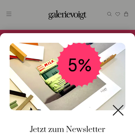
Alles im Online Store gibt es bei uns und ist sofort
Versandfertig! 5% Bei Newsletteranmeldung.
Start
/
Schmuck
/
Ring
/ Ring Jaipur Topas 18K Gelbgold
Jetzt zum Newsletter