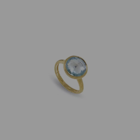
Artikelnummer:
AB586TP01
Kategorie:
Ring
Beschreibung
Ring Jaipur mit blauem Topas, gefasst in 18K Gelbgold.
Der Stein hat einen Durchmesser von ca. 13mm.
In der Ringweite 55 sofort lieferbar, weitere Größen
auf Anfrage.
Eigenschaften
Versand und Lieferung