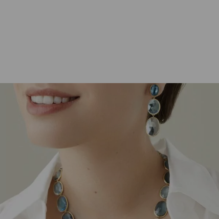
Marco Bicego
Halsschmuck 18K Gelbgold Topas-
Dégradé