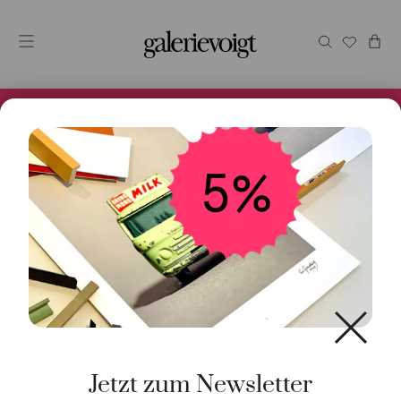
Alles im Online Store gibt es bei uns und ist sofort
Versandfertig! 5% Bei Newsletteranmeldung.
Start
/
Schmuck
/
Halsschmuck
/ Halsschmuck 18K
Gelbgold Topas-Dégradé
Jetzt zum Newsletter