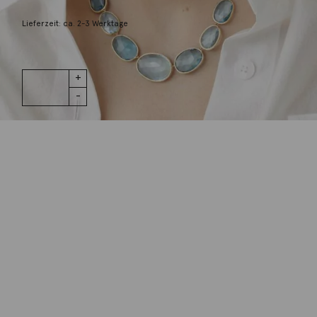
15.400,00
€
Lieferzeit: ca. 2-3 Werktage
1 vorrätig
Halsschmuck
IN DEN WARENKORB
18K Gelbgold
Topas-
Dégradé
Menge
Wunschliste
Zur Wunschliste hinzufügen
Wie funktioniert die Wunschliste?
Artikelnummer:
CB2791_TP01_Y_02
Kategorie:
Halsschmuck
Beschreibung