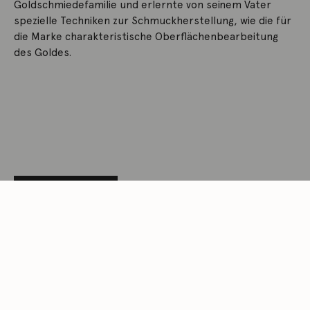
Goldschmiedefamilie und erlernte von seinem Vater
spezielle Techniken zur Schmuckherstellung, wie die für
die Marke charakteristische Oberflächenbearbeitung
des Goldes.
MEHR ERFAHREN