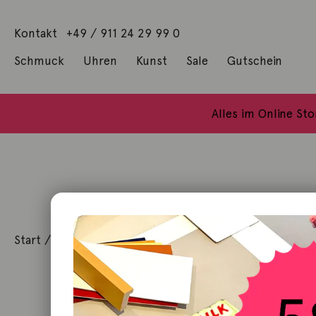
Kontakt
+49 / 911 24 29 99 0
Schmuck
Uhren
Kunst
Sale
Gutschein
Anhänger mit Diamanten
Geschenke / Artshop
Alle Küns
Baumgärtel, Thoma
Gill, James Francis
Alles im Online St
Start
/
Schmuck
/
Ring
/ Ring Jaipur London Topas 18