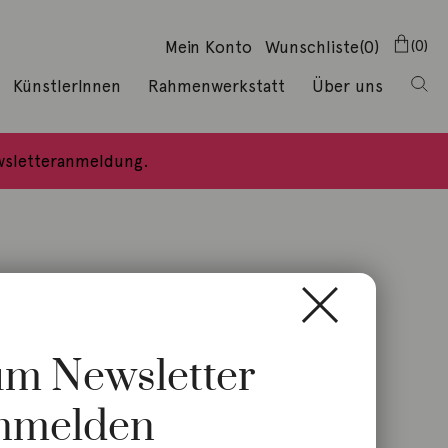
Mein Konto
Wunschliste
(0)
0
KünstlerInnen
Rahmenwerkstatt
Über uns
ewsletteranmeldung.
zum Newsletter
nmelden