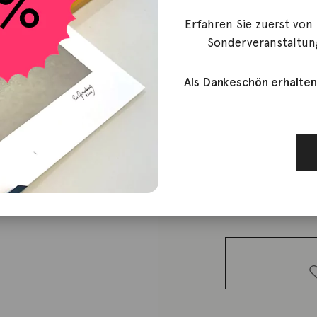
Erfahren Sie zuerst von
Marco Bicego
Sonderveranstaltun
Ring Jaipu
Als Dankeschön erhalten
1.320,00
€
Lieferzeit: ca. 2-3 We
1 vorrätig
Ring Jaipur
London
Topas 18K
Gelbgold
Menge