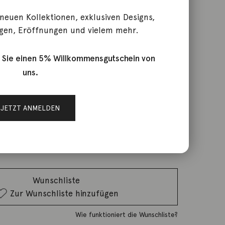
 neuen Kollektionen, exklusiven Designs,
gen, Eröffnungen und vielem mehr.
r London Topas 18K Gelbgold
 Sie einen 5% Willkommensgutschein von
uns.
rktage
JETZT ANMELDEN
IN DEN WARENKORB
Wunschliste
Zur Wunschliste hinzufügen
Wie funktioniert die Wunschliste?