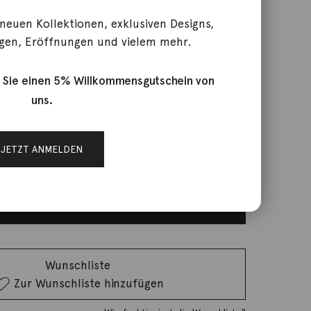
 neuen Kollektionen, exklusiven Designs,
gen, Eröffnungen und vielem mehr.
 Crown Brillant 18K
 Sie einen 5% Willkommensgutschein von
uns.
rktage
JETZT ANMELDEN
IN DEN WARENKORB
Wunschliste
Zur Wunschliste hinzufügen