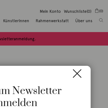
Mein Konto
Wunschliste
(0)
0
KünstlerInnen
Rahmenwerkstatt
Über uns
ewsletteranmeldung.
zum Newsletter
nmelden