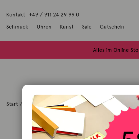
Kontakt
+49 / 911 24 29 99 0
Schmuck
Uhren
Kunst
Sale
Gutschein
Anhänger mit Diamanten
Geschenke / Artshop
Alle Küns
Baumgärtel, Thoma
Gill, James Francis
Alles im Online St
Start
/
Schmuck
/
Ring
/ Ring Gypsy Crown Brillant 18