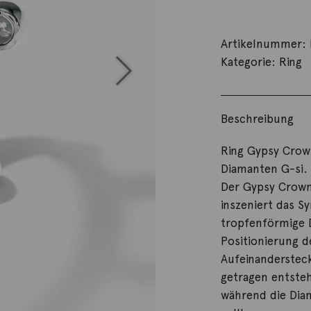
Artikelnummer:
Kategorie:
Ring
Beschreibung
Ring Gypsy Crown
Diamanten G-si. 
Der Gypsy Crown 
inszeniert das 
tropfenförmige D
Positionierung d
Aufeinandersteck
getragen entsteh
während die Dia