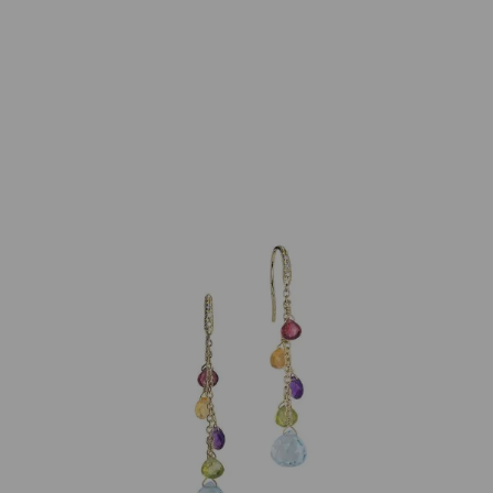
Marco Bicego
Ohrringe Paradise 18K Gelbgold
1.190,00
€
Nicht vorrätig
Artikelnummer:
OB1743-ABMIX01T
Kategorie:
Ohrschmuck
Beschreibung
Ohrringe Paradise aus 18K Gelbgold mit facettiertem
Topas, Citrin, Amethyst, Turmalin und Peridot. Länge
50mm. Die goldene Oberfläche wurde in einer antiken
Technik mit dem Fadenstichel von Hand graviert, um