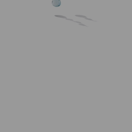
eine zarte, unregelmäßige Satinierung zu erzielen.
Dieser Ohrhänger aus 18-karätigem Gelbgold ist mit
einem Haken mit Diamanten im Brillantschliff
geschmückt. Die bunte Reihe aus Edelsteinen
besticht mit intensiven Farbtönen und einem
unverwechselbaren Herzschliff.
Eigenschaften
Versand und Lieferung