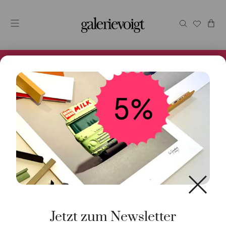
Alles im Online Store gibt es bei uns und ist sofort
Versandfertig! 5% Bei Newsletteranmeldung.
Start
/
Schmuck
/
Ohrschmuck
/ Ohrringe Paradise 18K
Gelbgold
Jetzt zum Newsletter