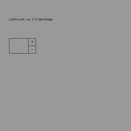
6.510,00
€
Lieferzeit: ca. 2-3 Werktage
1 vorrätig
Ohrstecker
IN DEN WARENKORB
Blub
Madeira
Citrin 18K
Gelbgold
Wunschliste
Menge
Zur Wunschliste hinzufügen
Wie funktioniert die Wunschliste?
Artikelnummer:
308spre08-14
Kategorie:
Ohrschmuck