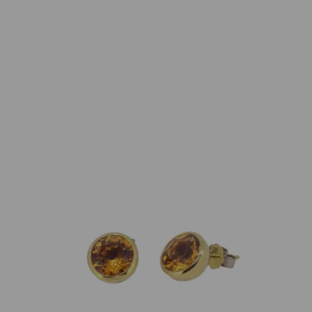
Georg Spreng
Ohrstecker Blub Madeira Citrin 18K
Gelbgold