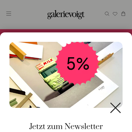
Alles im Online Store gibt es bei uns und ist sofort
Versandfertig! 5% Bei Newsletteranmeldung.
Start
/
Schmuck
/
Ohrschmuck
/ Ohrstecker Blub
Madeira Citrin 18K Gelbgold
Jetzt zum Newsletter