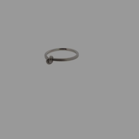
Artikelnummer:
300st1.5
Kategorie:
Verlobungsring
Beschreibung
Knotenring einfach, eng gebunden in Edelstahl hell,
Bandbreite 1,5mm.
Eigenschaften
Versand und Lieferung