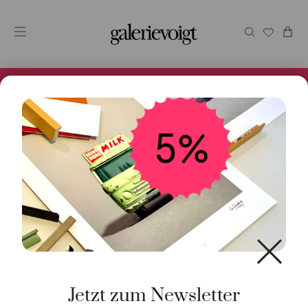
Alles im Online Store gibt es bei uns und ist sofort
Versandfertig! 5% Bei Newsletteranmeldung.
Start
/
Schmuck
/
Verlobungsring
/ Knotenring Edelstahl
hell
Jetzt zum Newsletter