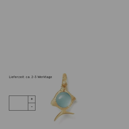
Ole Lynggaard
Anhänger Young Fish Aquamarin 18K
Gelbgold
1.800,00
€
Lieferzeit: ca. 2-3 Werktage
1 vorrätig
Anhänger
IN DEN WARENKORB
Young Fish
Aquamarin
18K Gelbgold
Menge
Wunschliste