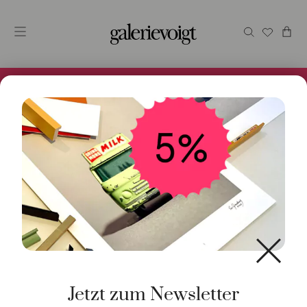
Alles im Online Store gibt es bei uns und ist sofort
Versandfertig! 5% Bei Newsletteranmeldung.
Start
/
Schmuck
/
Anhänger
/ Anhänger Young Fish
Aquamarin 18K Gelbgold
Jetzt zum Newsletter