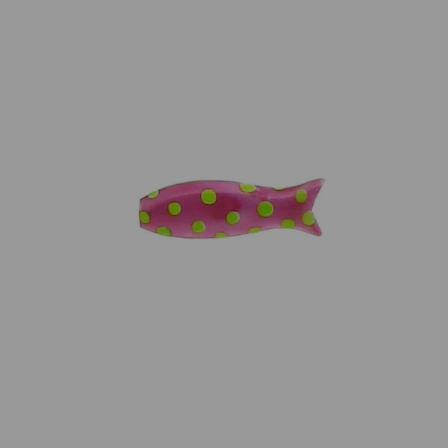
Artikelnummer:
F10007SEPP
Kategorie:
Anhänger
Beschreibung
Anhänger Kleiner Fisch 925 Silber, Emaillack pink mit
grünen Punkten, 6x18mm.
Eigenschaften
Versand und Lieferung