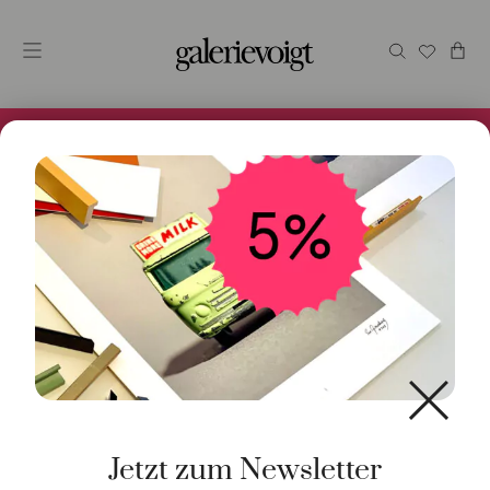
Alles im Online Store gibt es bei uns und ist sofort
Versandfertig! 5% Bei Newsletteranmeldung.
Start
/
Schmuck
/
Anhänger
/ Anhänger Kleiner bunter
Fisch
Jetzt zum Newsletter