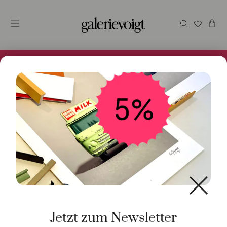
Alles im Online Store gibt es bei uns und ist sofort
Versandfertig! 5% Bei Newsletteranmeldung.
Start
/
Schmuck
/
Anhänger
/ Anhänger Fisch Springer
925 Silber
Jetzt zum Newsletter