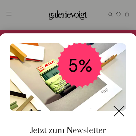
Alles im Online Store gibt es bei uns und ist sofort
Versandfertig! 5% Bei Newsletteranmeldung.
Start
/
Schmuck
/
Anhänger
/ Anhänger Drop Clasp 18K
Roségold
Jetzt zum Newsletter