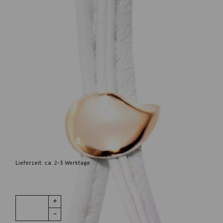
Tamara Comolli
Anhänger Drop Clasp 18K Roségold
650,00
€
Lieferzeit: ca. 2-3 Werktage
1 vorrätig
Anhänger
IN DEN WARENKORB
Drop Clasp