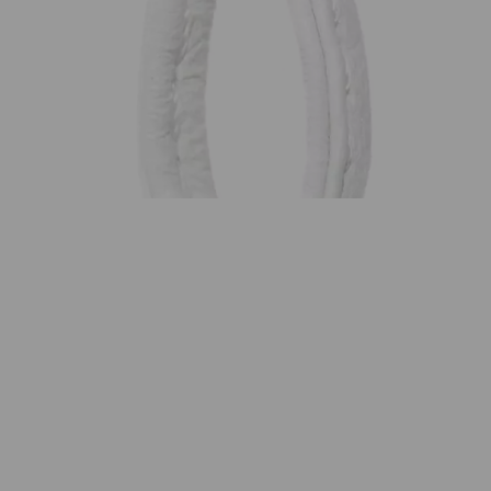
18K Roségold
Menge
Wunschliste
Zur Wunschliste hinzufügen
Wie funktioniert die Wunschliste?
Artikelnummer:
A-Dr-rg
Kategorie:
Anhänger
Beschreibung
Die SIGNATURE Drop Clasp aus 18 Karat Roségold
besticht durch ihre polierte Oberfläche und eine
moderne Silhouette. Dieses vielseitige Schmuckstück
lässt sich vielseitig mit Ketten und Lederbändern
kombinieren und eröffnet ganz individuelle Styling-
Möglichkeiten. Der Anhänger hat eine Höhe von 6mm