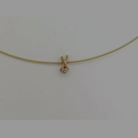
GalerieVoigt
Anhänger 18K Gelbgold