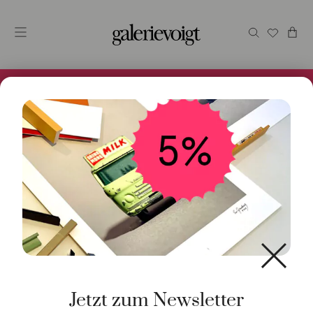
Alles im Online Store gibt es bei uns und ist sofort
Versandfertig! 5% Bei Newsletteranmeldung.
Start
/
Schmuck
/
Anhänger
/ Anhänger 18K Gelbgold
Jetzt zum Newsletter