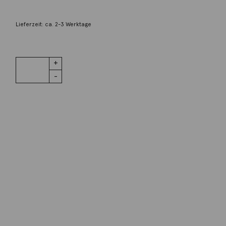
298,00
€
Lieferzeit: ca. 2-3 Werktage
1 vorrätig
Anhänger
IN DEN WARENKORB
18K Gelbgold
Menge
Wunschliste
Zur Wunschliste hinzufügen
Wie funktioniert die Wunschliste?
Artikelnummer:
P800-2BR
Kategorie:
Anhänger
Beschreibung