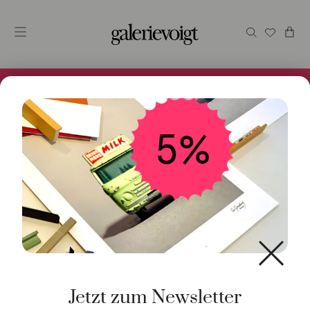
Alles im Online Store gibt es bei uns und ist sofort
Versandfertig! 5% Bei Newsletteranmeldung.
Start
/
Schmuck
/
Ring
/ Ring Sushi Amethyst 18K
Roségold
Jetzt zum Newsletter