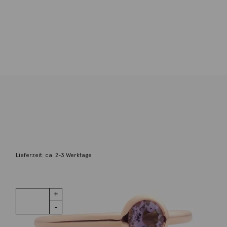
Bron
Ring Sushi Amethyst 18K Roségold
2.050,00
€
Lieferzeit: ca. 2-3 Werktage
1 vorrätig
Ring Sushi
IN DEN WARENKORB
Amethyst
18K Roségold