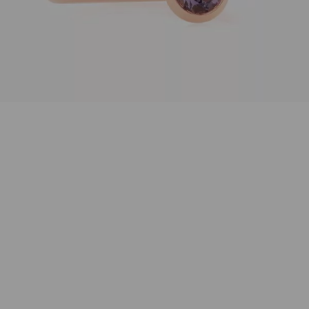
Menge
Wunschliste
Zur Wunschliste hinzufügen
Wie funktioniert die Wunschliste?
Artikelnummer:
8RR4851AM
Kategorie:
Ring
Beschreibung
Ring Sushi aus 18K Roségold, poliert mit einem lila
farbenen, facettierten Amethyst. Der Stein hat mit
Fassung einen Durchmesser von etwa 6mm.
Der Ring ist in der Weite 56 sofort lieferbar, weitere
Größen gerne auf Anfrage.