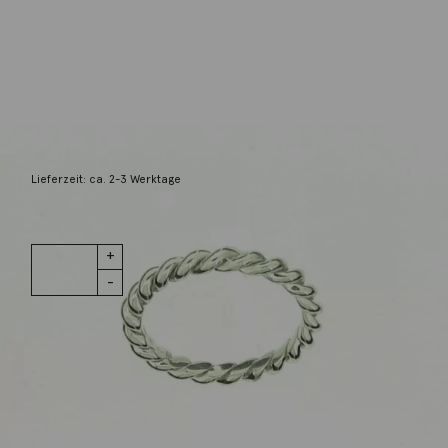
Bron
Ring Stax 18K Weißgold
1.750,00
€
Lieferzeit: ca. 2-3 Werktage
1 vorrätig
Ring Stax 18K
IN DEN WARENKORB
Weißgold
Menge
Wunschliste
Zur Wunschliste hinzufügen
Wie funktioniert die Wunschliste?