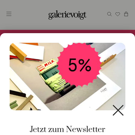
Alles im Online Store gibt es bei uns und ist sofort
Versandfertig! 5% Bei Newsletteranmeldung.
Start
/
Schmuck
/
Ring
/ Ring Stax 18K Weißgold
Jetzt zum Newsletter