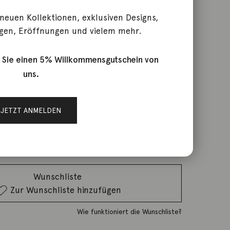
 neuen Kollektionen, exklusiven Designs,
gen, Eröffnungen und vielem mehr.
ust 18K Roségold 3 Brillanten
 Sie einen 5% Willkommensgutschein von
uns.
rktage
JETZT ANMELDEN
IN DEN WARENKORB
Wunschliste
Zur Wunschliste hinzufügen
Wie funktioniert die Wunschliste?