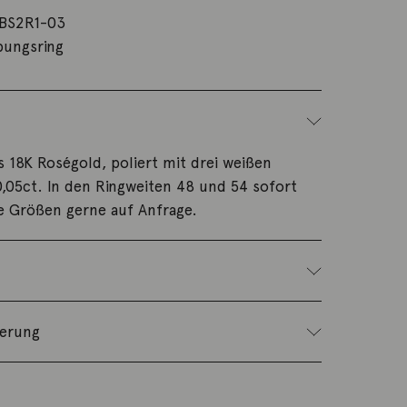
BS2R1-03
bungsring
s 18K Roségold, poliert mit drei weißen
 0,05ct. In den Ringweiten 48 und 54 sofort
re Größen gerne auf Anfrage.
ferung