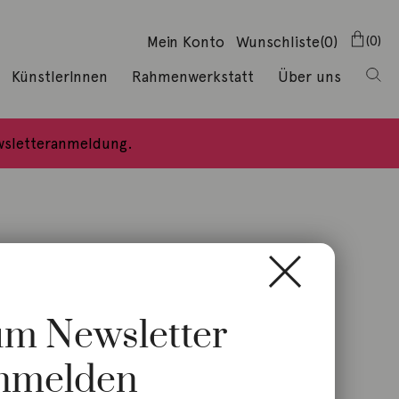
Mein Konto
Wunschliste
(0)
0
KünstlerInnen
Rahmenwerkstatt
Über uns
ewsletteranmeldung.
zum Newsletter
nmelden