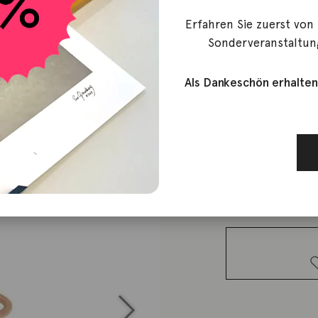
Erfahren Sie zuerst von
vanrycke
Sonderveranstaltun
Ring Stard
Als Dankeschön erhalten
750,00
€
Lieferzeit: ca. 2-3 We
1 vorrätig
Ring
Stardust
18K
Roségold 3
Brillanten
Menge