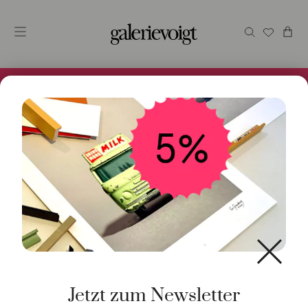
Alles im Online Store gibt es bei uns und ist sofort
Versandfertig! 5% Bei Newsletteranmeldung.
Start
/
Schmuck
/
Ring
/ Ring Peridot 925 Silber teils
Gold plattiert
Jetzt zum Newsletter