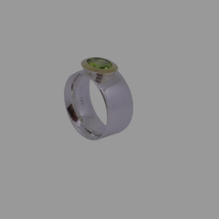
Individuelle Marken
Ring Peridot 925 Silber teils Gold plattiert
295,00
€
Nicht vorrätig
Artikelnummer:
19