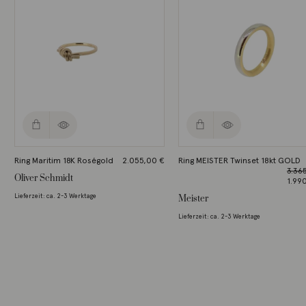
Ring Maritim 18K Roségold
2.055,00
€
Ring MEISTER Twinset 18kt GOLD
3.36
Oliver Schmidt
Ursp
1.99
Preis
Aktue
Lieferzeit: ca. 2-3 Werktage
Meister
3.36
Preis 
1.99
Lieferzeit: ca. 2-3 Werktage