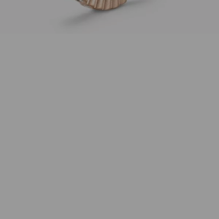
Menge
Wunschliste
Zur Wunschliste hinzufügen
Wie funktioniert die Wunschliste?
Artikelnummer:
N351530roetBR
Kategorie:
Ring
Beschreibung
Ring Architecture Line 18K Rosegold feinmatt mit 35
Brillanten G-vs2 je 0,005ct, sofort verfügbar in Weite
54
Eigenschaften