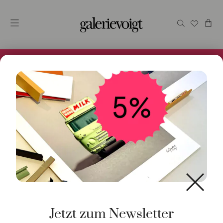
Alles im Online Store gibt es bei uns und ist sofort
Versandfertig! 5% Bei Newsletteranmeldung.
Start
/
Schmuck
/
Ring
/ Ring Line Architecture
Brillanten Roségold
Jetzt zum Newsletter