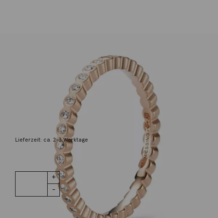
Niessing
Ring Line Architecture Brillanten
Roségold
2.645,00
€
Lieferzeit: ca. 2-3 Werktage
1 vorrätig
Ring Line
IN DEN WARENKORB
Architecture
Brillanten
Roségold