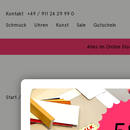
Kontakt
+49 / 911 24 29 99 0
Schmuck
Uhren
Kunst
Sale
Gutschein
Anhänger mit Diamanten
Geschenke / Artshop
Alle Küns
Baumgärtel, Thoma
Gill, James Francis
Alles im Online St
Start
/
Schmuck
/
Ring
/ Ring Granelli 18K Gelbgold