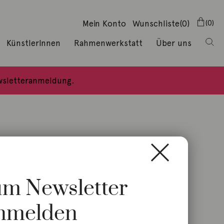
Mein Konto
Wunschliste
(0)
0
KünstlerInnen
Rahmenwerkstatt
Über uns
ewsletteranmeldung.
zum Newsletter
nmelden