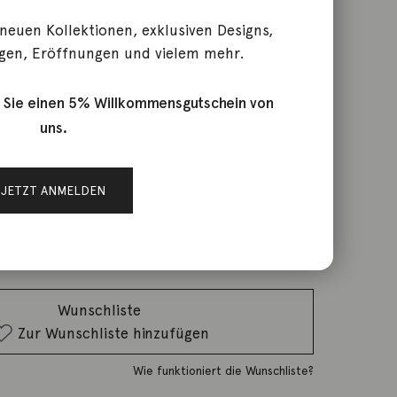
 neuen Kollektionen, exklusiven Designs,
gen, Eröffnungen und vielem mehr.
lli 18K Gelbgold
 Sie einen 5% Willkommensgutschein von
uns.
rktage
JETZT ANMELDEN
IN DEN WARENKORB
Wunschliste
Zur Wunschliste hinzufügen
Wie funktioniert die Wunschliste?