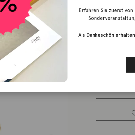
Erfahren Sie zuerst von
Dodo
Sonderveranstaltun
Ring Grane
Als Dankeschön erhalten
1.200,00
€
Lieferzeit: ca. 2-3 We
1 vorrätig
Ring
Granelli 18K
Gelbgold
Menge